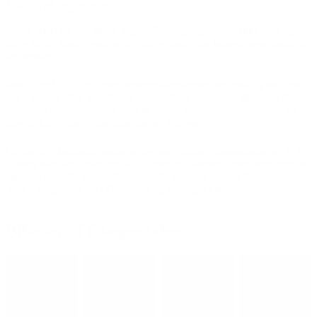
Åbning af Engleportalen
Siden 2020 og den første TegnHåb-kampagne har 9.000 børn og
unge fra 45 lande sendt os tegninger inden for kampagnens indtil nu
fire temaer.
Med TegnHåb Engle manifesterer kampagnen sig endelig for alvor
her i Viborg efter, vi tidligere har udstillet på Statens Museum for
Kunst og en række andre unikke steder verden over og vundet en
lang række priser i Nordamerika og Europa.
Gennem et fantastisk samarbejde med lokale virksomheder og Vi er
Viborg blev der i efteråret 2025 lavet en glasportal med tegninger af
børn og unge fra tre kontinenter – fra skoler i Viborg Kommune,
York i England, Cali i Columbia og Changsa i Kina.
Billeder af Glasportalen