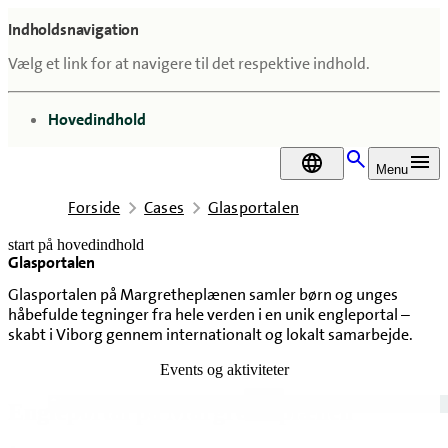
Indholdsnavigation
Vælg et link for at navigere til det respektive indhold.
gå til
Hovedindhold
DA
Menu
Forside
Cases
Glasportalen
start på hovedindhold
Glasportalen
senest opdateret 11. februar 2026
Glasportalen på Margretheplænen samler børn og unges
håbefulde tegninger fra hele verden i en unik engleportal –
skabt i Viborg gennem internationalt og lokalt samarbejde.
Events og aktiviteter
Engleportal på Margretheplænen